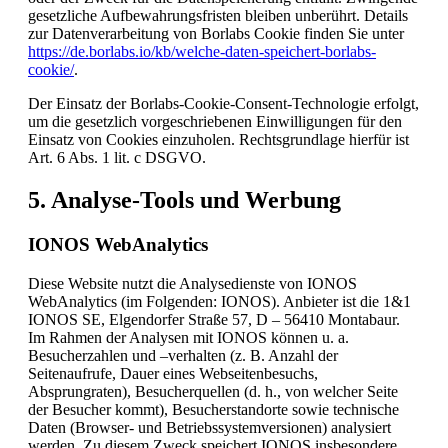
gesetzliche Aufbewahrungsfristen bleiben unberührt. Details
zur Datenverarbeitung von Borlabs Cookie finden Sie unter
https://de.borlabs.io/kb/welche-daten-speichert-borlabs-
cookie/
.
Der Einsatz der Borlabs-Cookie-Consent-Technologie erfolgt,
um die gesetzlich vorgeschriebenen Einwilligungen für den
Einsatz von Cookies einzuholen. Rechtsgrundlage hierfür ist
Art. 6 Abs. 1 lit. c DSGVO.
5. Analyse-Tools und Werbung
IONOS WebAnalytics
Diese Website nutzt die Analysedienste von IONOS
WebAnalytics (im Folgenden: IONOS). Anbieter ist die 1&1
IONOS SE, Elgendorfer Straße 57, D – 56410 Montabaur.
Im Rahmen der Analysen mit IONOS können u. a.
Besucherzahlen und –verhalten (z. B. Anzahl der
Seitenaufrufe, Dauer eines Webseitenbesuchs,
Absprungraten), Besucherquellen (d. h., von welcher Seite
der Besucher kommt), Besucherstandorte sowie technische
Daten (Browser- und Betriebssystemversionen) analysiert
werden. Zu diesem Zweck speichert IONOS insbesondere