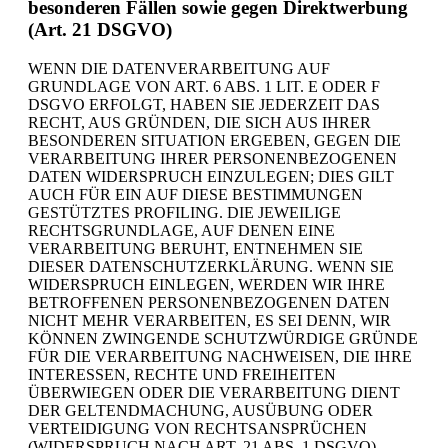
besonderen Fällen sowie gegen Direktwerbung
(Art. 21 DSGVO)
WENN DIE DATENVERARBEITUNG AUF
GRUNDLAGE VON ART. 6 ABS. 1 LIT. E ODER F
DSGVO ERFOLGT, HABEN SIE JEDERZEIT DAS
RECHT, AUS GRÜNDEN, DIE SICH AUS IHRER
BESONDEREN SITUATION ERGEBEN, GEGEN DIE
VERARBEITUNG IHRER PERSONENBEZOGENEN
DATEN WIDERSPRUCH EINZULEGEN; DIES GILT
AUCH FÜR EIN AUF DIESE BESTIMMUNGEN
GESTÜTZTES PROFILING. DIE JEWEILIGE
RECHTSGRUNDLAGE, AUF DENEN EINE
VERARBEITUNG BERUHT, ENTNEHMEN SIE
DIESER DATENSCHUTZERKLÄRUNG. WENN SIE
WIDERSPRUCH EINLEGEN, WERDEN WIR IHRE
BETROFFENEN PERSONENBEZOGENEN DATEN
NICHT MEHR VERARBEITEN, ES SEI DENN, WIR
KÖNNEN ZWINGENDE SCHUTZWÜRDIGE GRÜNDE
FÜR DIE VERARBEITUNG NACHWEISEN, DIE IHRE
INTERESSEN, RECHTE UND FREIHEITEN
ÜBERWIEGEN ODER DIE VERARBEITUNG DIENT
DER GELTENDMACHUNG, AUSÜBUNG ODER
VERTEIDIGUNG VON RECHTSANSPRÜCHEN
(WIDERSPRUCH NACH ART. 21 ABS. 1 DSGVO).