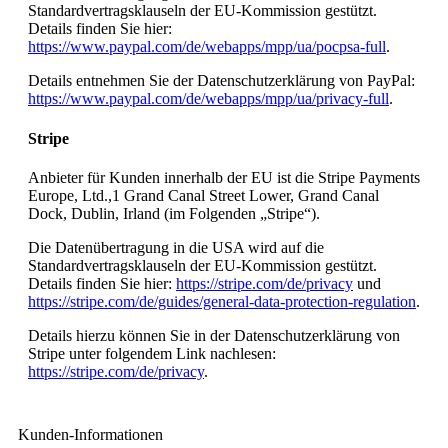
Standardvertragsklauseln der EU-Kommission gestützt.
Details finden Sie hier:
https://www.paypal.com/de/webapps/mpp/ua/pocpsa-full
.
Details entnehmen Sie der Datenschutzerklärung von PayPal:
https://www.paypal.com/de/webapps/mpp/ua/privacy-full
.
Stripe
Anbieter für Kunden innerhalb der EU ist die Stripe Payments
Europe, Ltd.,1 Grand Canal Street Lower, Grand Canal
Dock, Dublin, Irland (im Folgenden „Stripe“).
Die Datenübertragung in die USA wird auf die
Standardvertragsklauseln der EU-Kommission gestützt.
Details finden Sie hier:
https://stripe.com/de/privacy
und
https://stripe.com/de/guides/general-data-protection-regulation
.
Details hierzu können Sie in der Datenschutzerklärung von
Stripe unter folgendem Link nachlesen:
https://stripe.com/de/privacy
.
Kunden-Informationen