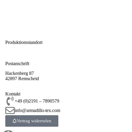
Impressum
Widerrufsbelehrung
AGB
Datenschutz
Lieferbedingungen
Produktionsstandort
Leverkuser Straße 65
42897 Remscheid
Postanschrift
Hackenberg 87
42897 Remscheid
Kontakt
+49 (0)2191 – 7890579
info@armadillo-tex.com
Vertrag widerrufen