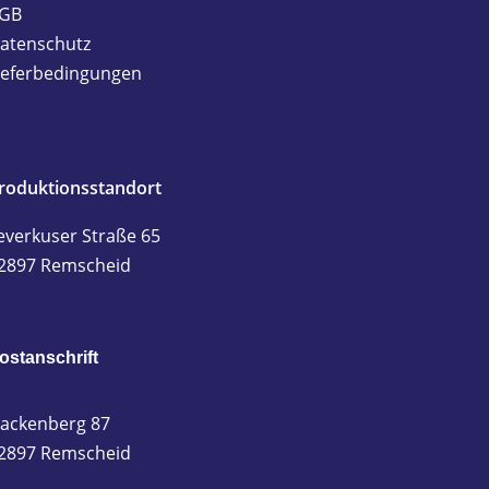
GB
atenschutz
ieferbedingungen
roduktionsstandort
everkuser Straße 65
2897 Remscheid
ostanschrift
ackenberg 87
2897 Remscheid