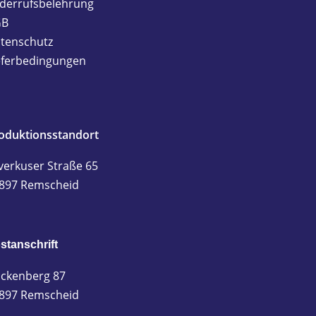
derrufsbelehrung
GB
tenschutz
eferbedingungen
oduktionsstandort
verkuser Straße 65
897 Remscheid
stanschrift
ckenberg 87
897 Remscheid