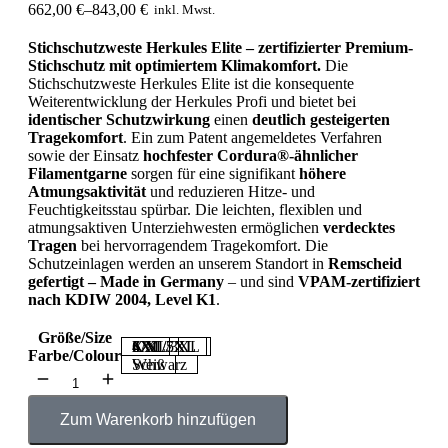
662,00
€
–
843,00
€
inkl. Mwst.
Stichschutzweste Herkules Elite – zertifizierter Premium-
Stichschutz mit optimiertem Klimakomfort.
Die
Stichschutzweste Herkules Elite ist die konsequente
Weiterentwicklung der Herkules Profi und bietet bei
identischer Schutzwirkung
einen
deutlich gesteigerten
Tragekomfort
. Ein zum Patent angemeldetes Verfahren
sowie der Einsatz
hochfester Cordura®-ähnlicher
Filamentgarne
sorgen für eine signifikant
höhere
Atmungsaktivität
und reduzieren Hitze- und
Feuchtigkeitsstau spürbar. Die leichten, flexiblen und
atmungsaktiven Unterziehwesten ermöglichen
verdecktes
Tragen
bei hervorragendem Tragekomfort. Die
Schutzeinlagen werden an unserem Standort in
Remscheid
gefertigt – Made in Germany
– und sind
VPAM-zertifiziert
nach KDIW 2004, Level K1
.
Größe/Size
S/M
L/XL
XXL/3XL
4XL/5XL
6XL/7XL
Farbe/Colour
Schwarz
Weiß
Zum Warenkorb hinzufügen