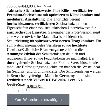
736,00
€
–
843,00
€
inkl. Mwst.
Taktische Stichschutzweste Thor Elite – zertifizierter
Premium-Stichschutz mit optimiertem Klimakomfort und
modularer Ausstattung.
Die Thor Elite vereint
hochwirksamen, zertifizierten Stichschutz
mit den
Eigenschaften einer robusten taktischen Überziehweste für
anspruchsvolle Einsätze
. Gegenüber der Profi-Version sorgt
eine weiterentwickelte Materialbasis bei identischer
Schutzleistung für
spürbar verbesserten Tragekomfort
. Ein
zum Patent angemeldetes Verfahren sowie
hochfeste
Cordura®-ähnliche Filamentgarne
erhöhen die
Atmungsaktivität
der Schutzeinlagen deutlich und
reduzieren Hitze- sowie Feuchtigkeitsstau nachhaltig. Der
durchgehende Stichschutz
trotz Frontreißverschluss sowie
modulare Befestigungsmöglichkeiten machen die Weste ideal
für Security- und Ordnungskräfte. Die Schutzeinlagen werden
in Remscheid gefertigt –
Made in Germany
– und sind
zertifiziert nach VPAM KDIW 2004, Level K1.
Größe/Size
S/M
L/XL
2XL/3XL
4XL/5XL
Zum Warenkorb hinzufügen