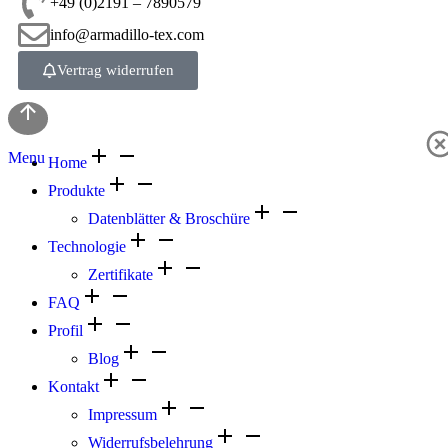
+49 (0)2191 – 7890579
info@armadillo-tex.com
Vertrag widerrufen
Menu
Home
Produkte
Datenblätter & Broschüre
Technologie
Zertifikate
FAQ
Profil
Blog
Kontakt
Impressum
Widerrufsbelehrung