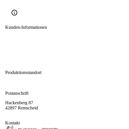
Kunden-Informationen
Impressum
Widerrufsbelehrung
AGB
Datenschutz
Lieferbedingungen
Produktionsstandort
Leverkuser Straße 65
42897 Remscheid
Postanschrift
Hackenberg 87
42897 Remscheid
Kontakt