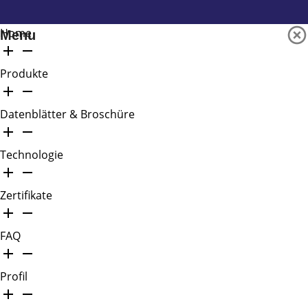
Home
Menu
Produkte
Datenblätter & Broschüre
Technologie
Zertifikate
FAQ
Profil