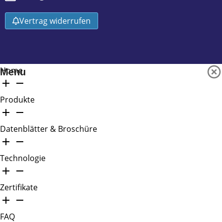
Vertrag widerrufen
Home
Menu
Produkte
Datenblätter & Broschüre
Technologie
Zertifikate
FAQ