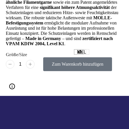
ähnliche Filamentgarne
sowie ein zum Patent angemeldetes
Verfahren für eine
signifikant höhere Atmungsaktivität
der
Schutzeinlagen und reduzieren Hitze- sowie Feuchtigkeitsstau
wirksam. Die robuste taktische Außenweste mit
MOLLE-
Befestigungssystem
ermöglicht die modulare Aufnahme von
Ausrüstung und ist für hohe Belastungen im professionellen
Einsatz konzipiert. Die Schutzeinlagen werden in Remscheid
gefertigt –
Made in Germany
– und sind
zertifiziert nach
VPAM KDIW 2004, Level K1
.
M
L
XL
XXL
Größe/Size
Zum Warenkorb hinzufügen