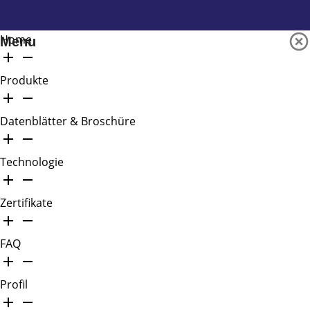
Home
Menu
Produkte
Datenblätter & Broschüre
Technologie
Zertifikate
FAQ
Profil