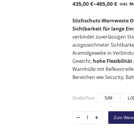
435,00
€
–
465,00
€
inkl. M
Stichschutz-Warnweste Or
Sichtbarkeit für lange Ein
verbindet zuverlässigen St
ausgezeichneter Sichtbarke
Aramidgewebe in Verbindun
Gewicht,
hohe Flexibilitä
Warnhülle mit Reflexstreife
Bereichen wie Security, Ba
Größe/Size
S/M
L/
Zum Waren