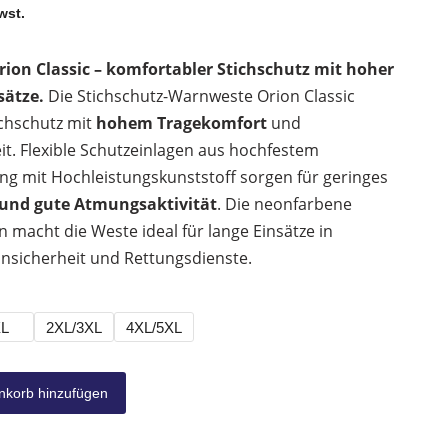
wst.
ion Classic – komfortabler Stichschutz mit hoher
sätze.
Die Stichschutz-Warnweste Orion Classic
ichschutz mit
hohem Tragekomfort
und
it. Flexible Schutzeinlagen aus hochfestem
g mit Hochleistungskunststoff sorgen für geringes
t und gute Atmungsaktivität
. Die neonfarbene
n macht die Weste ideal für lange Einsätze in
hnsicherheit und Rettungsdienste.
XL
2XL/3XL
4XL/5XL
korb hinzufügen