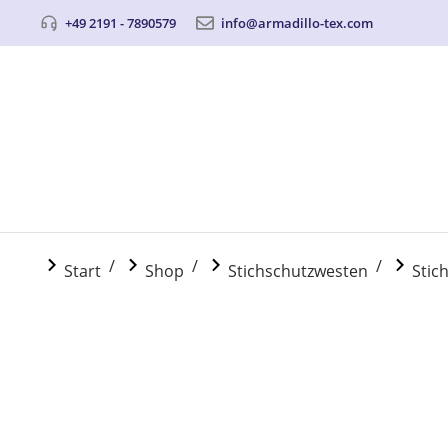
+49 2191 - 7890579
info@armadillo-tex.com
Sie befinden sich hier:
Start
Shop
Stichschutzwesten
Stic