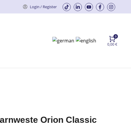
Login / Register
0,00
€
arnweste Orion Classic