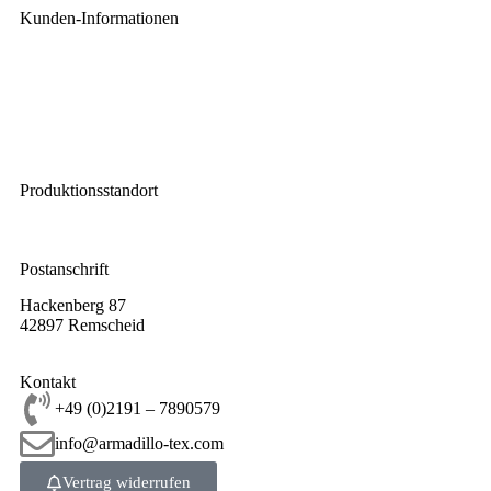
Kunden-Informationen
Impressum
Widerrufsbelehrung
AGB
Datenschutz
Lieferbedingungen
Produktionsstandort
Leverkuser Straße 65
42897 Remscheid
Postanschrift
Hackenberg 87
42897 Remscheid
Kontakt
+49 (0)2191 – 7890579
info@armadillo-tex.com
Vertrag widerrufen