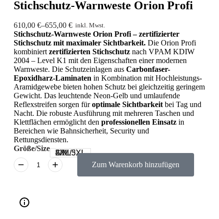
Stichschutz-Warnweste Orion Profi
610,00
€
–
655,00
€
inkl. Mwst.
Stichschutz-Warnweste Orion Profi – zertifizierter
Stichschutz mit maximaler Sichtbarkeit.
Die Orion Profi
kombiniert
zertifizierten Stichschutz
nach VPAM KDIW
2004 – Level K1 mit den Eigenschaften einer modernen
Warnweste. Die Schutzeinlagen aus
Carbonfaser-
Epoxidharz-Laminaten
in Kombination mit Hochleistungs-
Aramidgewebe bieten hohen Schutz bei gleichzeitig geringem
Gewicht. Das leuchtende Neon-Gelb und umlaufende
Reflexstreifen sorgen für
optimale Sichtbarkeit
bei Tag und
Nacht. Die robuste Ausführung mit mehreren Taschen und
Klettflächen ermöglicht den
professionellen Einsatz
in
Bereichen wie Bahnsicherheit, Security und
Rettungsdiensten.
Größe/Size
S/M
L/XL
2XL/3XL
4XL/5XL
Zum Warenkorb hinzufügen