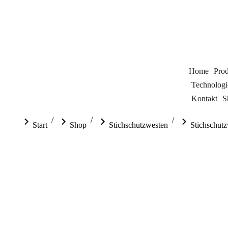
Home
Pro
Technologi
Kontakt
S
Sie befinden sich hier:
Start
Shop
Stichschutzwesten
Stichschutz