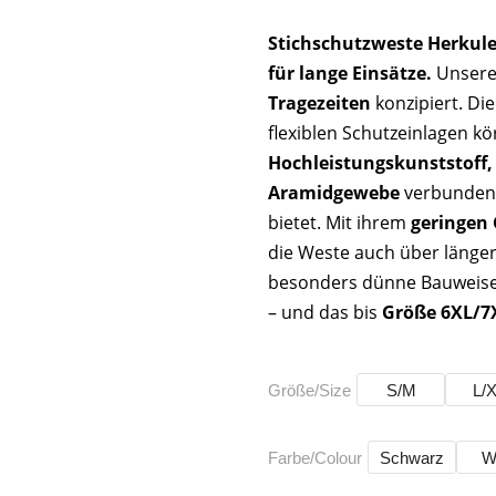
Stichschutzweste Herkules
für lange Einsätze.
Unsere 
Tragezeiten
konzipiert. Di
flexiblen Schutzeinlagen k
Hochleistungskunststoff,
Aramidgewebe
verbunden i
bietet. Mit ihrem
geringen
die Weste auch über länger
besonders dünne Bauweise 
– und das bis
Größe 6XL/7
Größe/Size
S/M
L/
Farbe/Colour
Schwarz
W