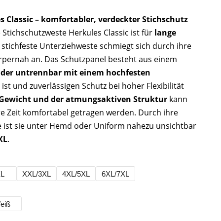
 Classic – komfortabler, verdeckter Stichschutz
Stichschutzweste Herkules Classic ist für
lange
e stichfeste Unterziehweste schmiegt sich durch ihre
örpernah an. Das Schutzpanel besteht aus einem
 der untrennbar mit einem hochfesten
st und zuverlässigen Schutz bei hoher Flexibilität
 Gewicht und der atmungsaktiven Struktur
kann
e Zeit komfortabel getragen werden. Durch ihre
ist sie unter Hemd oder Uniform nahezu unsichtbar
XL
.
XL
XXL/3XL
4XL/5XL
6XL/7XL
eiß