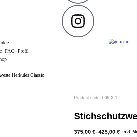
dukte
e
FAQ
Profil
hop
weste Herkules Classic
Product code: 009-3-1
Stichschutzwe
375,00
€
–
425,00
€
inkl. M