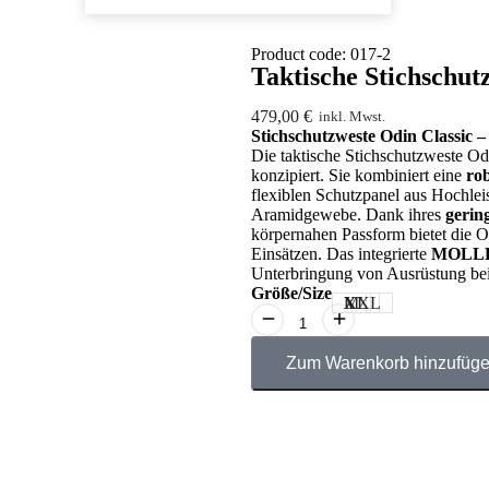
Product code: 017-2
Taktische Stichschut
479,00
€
inkl. Mwst.
Stichschutzweste Odin Classic – 
Die taktische Stichschutzweste Odi
konzipiert. Sie kombiniert eine
ro
flexiblen Schutzpanel aus Hochlei
Aramidgewebe. Dank ihres
gerin
körpernahen Passform bietet die O
Einsätzen. Das integrierte
MOLLE-
Unterbringung von Ausrüstung bei
Größe/Size
M
L
XL
XXL
Zum Warenkorb hinzufüg