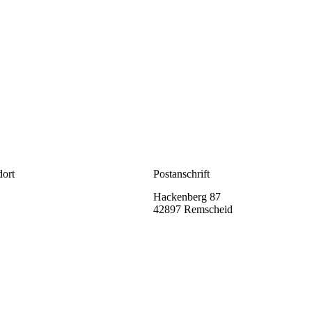
dort
Postanschrift
ße 65
Hackenberg 87
id
42897 Remscheid