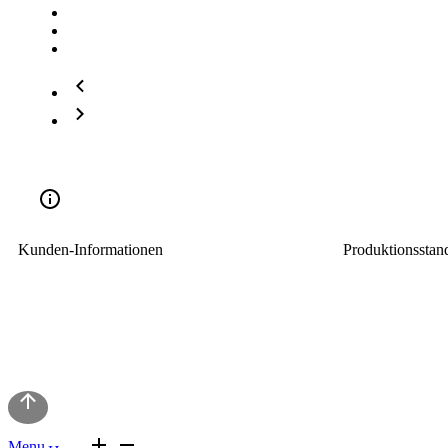
Kunden-Informationen
Produktionsstan
Leverkuser Stra
Impressum
42897 Remsche
Widerrufsbelehrung
AGB
Datenschutz
Lieferbedingungen
Menu