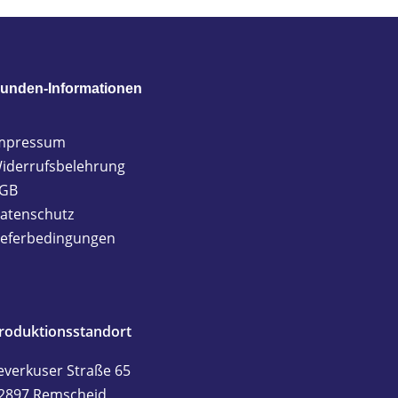
unden-Informationen
mpressum
iderrufsbelehrung
GB
atenschutz
ieferbedingungen
roduktionsstandort
everkuser Straße 65
2897 Remscheid