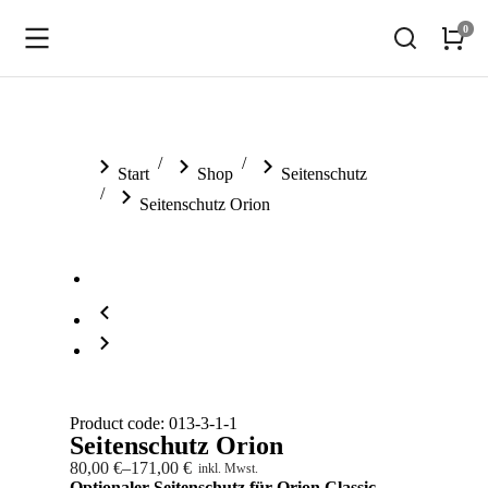
Sie befinden sich hier:
Start
Shop
Seitenschutz
Seitenschutz Orion
Product code: 013-3-1-1
Seitenschutz Orion
80,00
€
–
171,00
€
inkl. Mwst.
Optionaler Seitenschutz für Orion Classic,