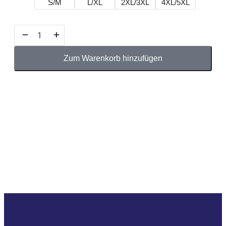
S/M
L/XL
2XL/3XL
4XL/5XL
Zum Warenkorb hinzufügen