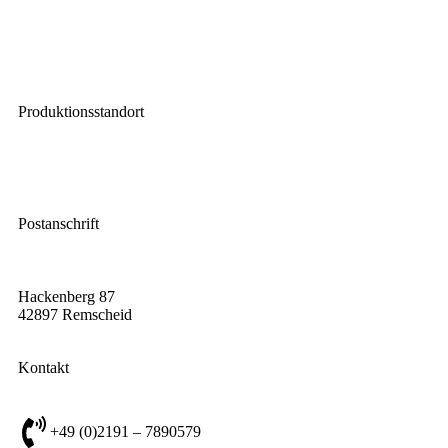
AGB
Datenschutz
Lieferbedingungen
Produktionsstandort
Leverkuser Straße 65
42897 Remscheid
Postanschrift
Hackenberg 87
42897 Remscheid
Kontakt
+49 (0)2191 – 7890579