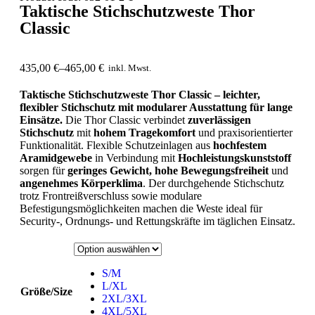
Taktische Stichschutzweste Thor
Classic
435,00
€
–
465,00
€
inkl. Mwst.
Taktische Stichschutzweste Thor Classic – leichter,
flexibler Stichschutz mit modularer Ausstattung für lange
Einsätze.
Die Thor Classic verbindet
zuverlässigen
Stichschutz
mit
hohem Tragekomfort
und praxisorientierter
Funktionalität. Flexible Schutzeinlagen aus
hochfestem
Aramidgewebe
in Verbindung mit
Hochleistungskunststoff
sorgen für
geringes Gewicht, hohe Bewegungsfreiheit
und
angenehmes Körperklima
. Der durchgehende Stichschutz
trotz Frontreißverschluss sowie modulare
Befestigungsmöglichkeiten machen die Weste ideal für
Security-, Ordnungs- und Rettungskräfte im täglichen Einsatz.
S/M
L/XL
Größe/Size
2XL/3XL
4XL/5XL